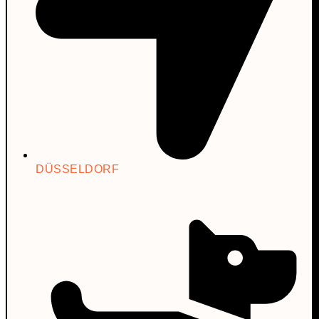
DÜSSELDORF